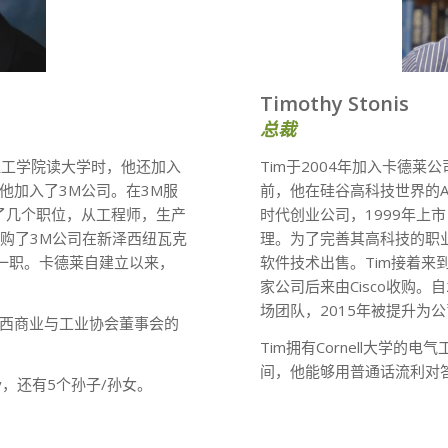
Timothy Stonis
总裁
el理工学院读大学时，他还加入
Tim于2004年加入卡德
他加入了3M公司。在3M服
前，他在硅谷高科技世界的App
了几个职位，从工程师，生产
时代创业公司，1999年上市
收购了3M公司在新泽西纽瓦克
理。为了完善其高科技的职业
一职。卡德莱自建立以来，
软件技术出售。Tim接着来到To
家公司后来由Cisco收购。
场团队，2015年被提升为
泽西商业与工业协会董事会的
Tim拥有Cornell大学
间，他能够用普通话流利对
thy，还有5个孙子/孙女。