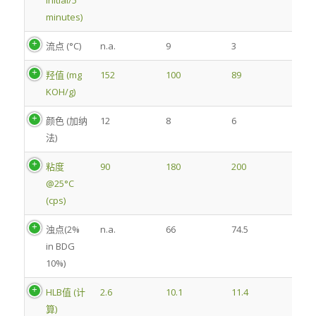
initial/5
minutes)
流点 (°C)
n.a.
9
3
羟值 (mg
152
100
89
KOH/g)
颜色 (加纳
12
8
6
法)
粘度
90
180
200
@25°C
(cps)
浊点(2%
n.a.
66
74.5
in BDG
10%)
HLB值 (计
2.6
10.1
11.4
算)