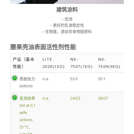
建筑涂料
– 低泡
– 更好的乳液稳定性
– 生物基，源自非食物链原料
腰果壳油表面活性剂性能
产品（基本
LITE
NX-
NX-
性能）
2020(1EO)
7507(7EO)
7509(9EO)
表面张力
n.a.
53.0
50.1
(mN/m)
发泡效率
n.a.
24/23
28/27
(ml at 0,1
wt%
actives,
25 °C,