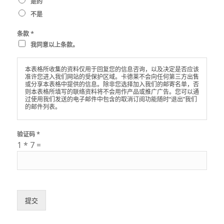
是的
不是
*
条款
我同意以上条款。
本表格所收集的资料仅用于回复您的信息咨询，以及决定是否应该
准许您进入我们网站的受保护区域。卡德莱不会向任何第三方出售
或分享本表格中提供的信息。除非您选择加入我们的邮寄名单，否
则本表格所填写的联络资料将不会用作产品或推广广告。您可以通
过使用我们发送的电子邮件中包含的取消订阅功能随时“退出”我们
的邮件列表。
*
验证码
1
*
7
=
提交