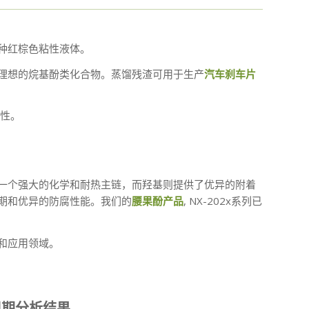
种红棕色粘性液体。
理想的烷基酚类化合物。蒸馏残渣可用于生产
汽车刹车片
定性。
一个强大的化学和耐热主链，而羟基则提供了优异的附着
期和优异的防腐性能。我们的
腰果酚产品
, NX-202x系列已
和应用领域。
周期分析结果