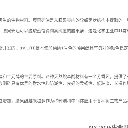
再生的生物材料。腰果壳油是从腰果壳内的软蜂窝状结构中提取的一
。腰果壳油可以脱羧蒸馏得到高纯度的腰果酚，这是化学工业中非常
新开发的Ultra LITE技术使加德纳1号色的腰果酚具有良好的颜色稳
醇和二元醇的主要原料。这种天然烷基酚材料有一个芳香环，提供了
族侧链具有优异的耐水性和防潮性、良好的柔韧性、低粘度、长操作
益增加，腰果酚越来越多作为稀释剂和中间体应用于各种衍生物产品
NX-2026生命