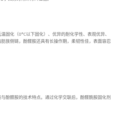
温固化（0°C以下固化）、优异的耐化学性、表观优异、
脂肪族侧链，酚醛胺还具有长操作期，柔韧性佳，表面容忍
胺与酚醛胺的技术特点。通过化学交联后，酚醛酰胺固化剂