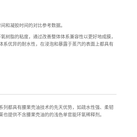
6的硬干时间和凝胶时间的对比参考数据。
低环氧树脂的粘度，通过改善整体体系兼容性以更好地成膜，
体系优异的耐水性，在浸泡和暴露于蒸汽的表面上都具有
两个系列都具有腰果壳油技术的先天优势，如疏水性强、柔韧
莱也提供不含腰果壳油的的浅色单官能环氧稀释剂。