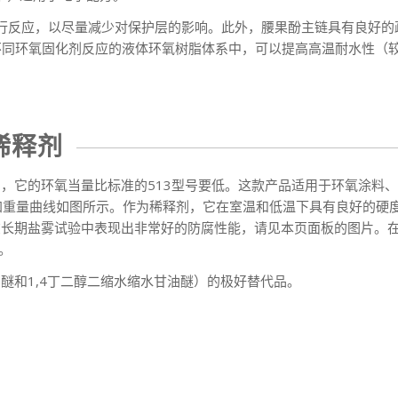
行反应，以尽量减少对保护层的影响。此外，腰果酚主链具有良好的
与不同环氧固化剂反应的液体环氧树脂体系中，可以提高高温耐水性（
度稀释剂
释剂，它的环氧当量比标准的513型号要低。这款产品适用于环氧涂料、单
重量曲线如图所示。作为稀释剂，它在室温和低温下具有良好的硬度发展
3DF在长期盐雾试验中表现出非常好的防腐性能，请见本页面板的图片
。
醚和1,4丁二醇二缩水缩水甘油醚）的极好替代品。