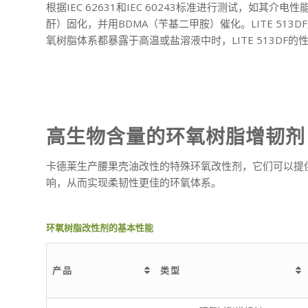
根据IEC 62631和IEC 60243标准进行测试，如其介
酐）固化，并用BDMA（苄基二甲胺）催化。LITE 5
氧树脂体系都暴露于高温或盐溶液中时，LITE 513DF
高生物含量的环氧树脂增韧剂
卡德莱生产腰果壳油改性的特殊环氧改性剂，它们可以提供
响，从而实现柔韧性更佳的环氧体系。
环氧树脂改性剂的基本性能
产品
类型
产品
类型