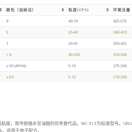
颜色（加纳法）
粘度(CPS)
环氧当量
颜色（加纳法）
粘度(CPS)
环氧当量
9
40-70
425-575
5
20-40
360-410
1
20-35
350-425
< 6
90-200
250-300
≤ 50 (APHA)
5-10
275-300
≤ 0.5
5-15
270-300
效降低粘度，是传统缩水甘油醚的优秀替代品。NC-513为标准型号。Ultr
氯版本，适用于电子配方。