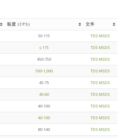
粘度 (CPS)
文件
粘度 (CPS)
文件
30-115
TDS
MSDS
≤ 115
TDS
MSDS
450-750
TDS
MSDS
500-1,000
TDS
MSDS
45-75
TDS
MSDS
40-60
TDS
MSDS
40-100
TDS
MSDS
40-100
TDS
MSDS
80-140
TDS
MSDS