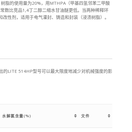
配方中，树脂的使用量为20%，用MTHPA（甲基四氢邻苯二甲酸
电常数比竞品1,4丁二醇二缩水甘油醚更低。当两种稀释环
稀释剂和改性剂，适用于电气灌封、铸造和封装（浸渍树脂）。
ITE 514HP型号可以最大限度地减少对机械强度的影
水解氯含量(%)
文件
水解氯含量(%)
文件