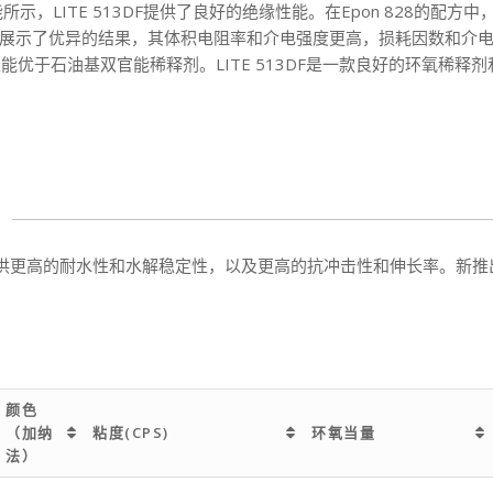
电性能所示，LITE 513DF提供了良好的绝缘性能。在Epon 828的
13DF展示了优异的结果，其体积电阻率和介电强度更高，损耗因数和介
的性能优于石油基双官能稀释剂。LITE 513DF是一款良好的环氧
更高的耐水性和水解稳定性，以及更高的抗冲击性和伸长率。新推出的L
颜色
（加纳
粘度(CPS)
环氧当量
法）
颜色
粘度(CPS)
环氧当量