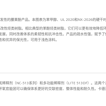
是可再生和低挥发性的腰果酚产品。本图表为苯甲醇、UL 2020和NX-202
腰果壳油改性烃类树脂。相比典型的苯酚烃类树脂，它们可以更有效地降
发展，同时改善体系的柔韧性和抗冲击性。产品的疏水性强，赋予了
性和优异的保光性，可用于浅色涂料。
释剂（NC-513系列）和多功能稀释剂（LITE 513DF）。这
环氧官能团可以确保体系更好的交联密度、整体性能和耐久性。卡德