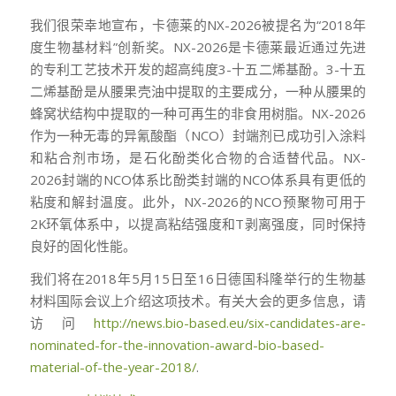
我们很荣幸地宣布，卡德莱的NX-2026被提名为
“2018年
度生物基材料”创新奖
。NX-2026是卡德莱最近通过先进
的专利工艺技术开发的超高纯度3-十五二烯基酚。3-十五
二烯基酚是从腰果壳油中提取的主要成分，一种从腰果的
蜂窝状结构中提取的一种可再生的非食用树脂。NX-2026
作为一种无毒的异氰酸酯（NCO）封端剂已成功引入涂料
和粘合剂市场，是石化酚类化合物的合适替代品。NX-
2026封端的NCO体系比酚类封端的NCO体系具有更低的
粘度和解封温度。此外，NX-2026的NCO预聚物可用于
2K环氧体系中，以提高粘结强度和T剥离强度，同时保持
良好的固化性能。
我们将在
2018年5月15日至16日德国科隆举行的生物基
材料国际会议上介绍这项技术。有关大会的更多信息，请
访问
http://news.bio-based.eu/six-candidates-are-
nominated-for-the-innovation-award-bio-based-
material-of-the-year-2018/
.