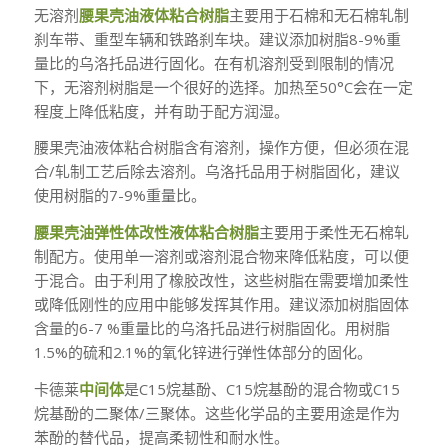
无溶剂
腰果壳油液体粘合树脂
主要用于石棉和无石棉轧制
刹车带、重型车辆和铁路刹车块。建议添加树脂8-9%重
量比的乌洛托品进行固化。在有机溶剂受到限制的情况
下，无溶剂树脂是一个很好的选择。加热至50°C会在一定
程度上降低粘度，并有助于配方润湿。
腰果壳油液体粘合树脂含有溶剂，操作方便，但必须在混
合/轧制工艺后除去溶剂。乌洛托品用于树脂固化，建议
使用树脂的7-9%重量比。
腰果壳油弹性体改性液体粘合树脂
主要用于柔性无石棉轧
制配方。使用单一溶剂或溶剂混合物来降低粘度，可以便
于混合。由于利用了橡胶改性，这些树脂在需要增加柔性
或降低刚性的应用中能够发挥其作用。建议添加树脂固体
含量的6-7 %重量比的乌洛托品进行树脂固化。用树脂
1.5%的硫和2.1%的氧化锌进行弹性体部分的固化。
卡德莱
中间体
是C15烷基酚、C15烷基酚的混合物或C15
烷基酚的二聚体/三聚体。这些化学品的主要用途是作为
苯酚的替代品，提高柔韧性和耐水性。